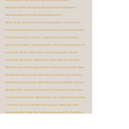
#barraCóctelesParaEmpresa
#barraCóctelesParaEventos
#barraLibreBarcelona
#barrasLibresBarcelona
Boda, Bodas, Eventos, Eventos corporativos, Convención, 
Eventos empresariales, Eventos exclusivos, Eventos privados, 
Eventos pequeños, Fiestas, Celebraciones, Cumpleaños, 
Reuniones sociales, Fiestas privadas, Eventos corporativos con 
barra libre, Bodas y barra libre, Eventos privados, Fiestas 
exclusivas, Barra libre, Barras libres, Barra libre de cócteles, 
Barra libre de combinados, Barras móviles para eventos, Barra 
de bebidas para eventos, Barra libre premium para eventos, 
Barra libre personalizada, Barras libres personalizadas, Servicio 
de barra libre, Servicio de barra móvil, Servicio de barra libre 
con cócteles premium, Barras libres con coctelería para bodas 
y eventos, Servicio de barra libre de lujo, Barra libre para 
fiestas privadas, Barra libre exclusiva para eventos, Barra libre 
para eventos corporativos, Servicio de barra libre en bodas, 
Barra libre para eventos en Madrid, Barra libre para eventos en 