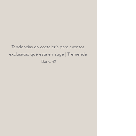
Tendencias en coctelería para eventos 
exclusivos: qué está en auge | Tremenda 
Barra ©