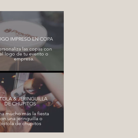
OGO IMPRESO EN COPA
ersonaliza las copas con
el logo de tu evento o
empresa.
STOLA & JERINGUILLA
DE CHUPITOS
ma mucho más la fiesta
on una jeringuilla o
pistola de chupitos