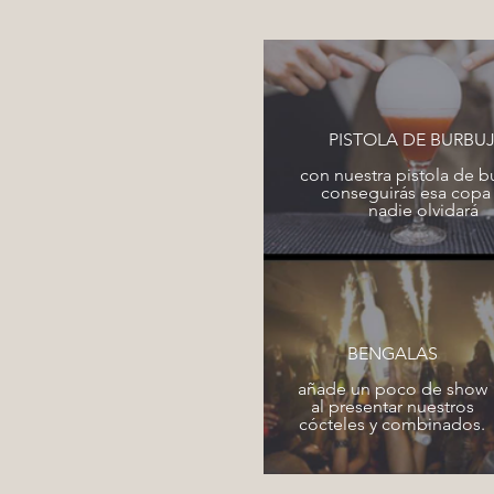
PISTOLA DE BURBU
con nuestra pistola de b
conseguirás esa copa
nadie olvidará
BENGALAS
añade un poco de show
al presentar nuestros
cócteles y combinados.