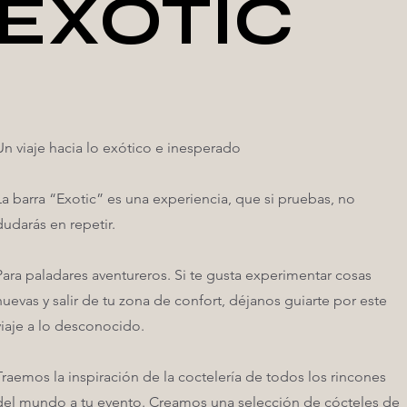
EXOTIC
EXOTIC
Un viaje hacia lo exótico e inesperado
La barra “Exotic” es una experiencia, que si pruebas, no
dudarás en repetir.
Para paladares aventureros. Si te gusta experimentar cosas
nuevas y salir de tu zona de confort, déjanos guiarte por este
viaje a lo desconocido.
Traemos la inspiración de la coctelería de todos los rincones
del mundo a tu evento. Creamos una selección de cócteles de