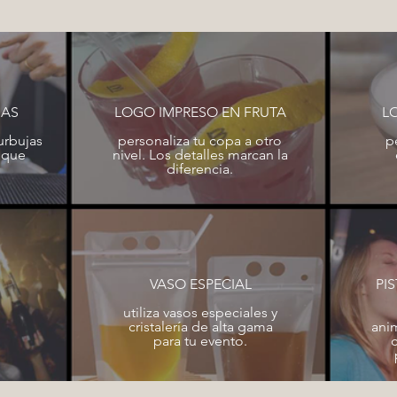
JAS
LOGO IMPRESO EN FRUTA
L
urbujas
personaliza tu copa a otro
p
 que
nivel. Los detalles marcan la
diferencia.
VASO ESPECIAL
PI
utiliza vasos especiales y
cristalería de alta gama
ani
para tu evento.
c