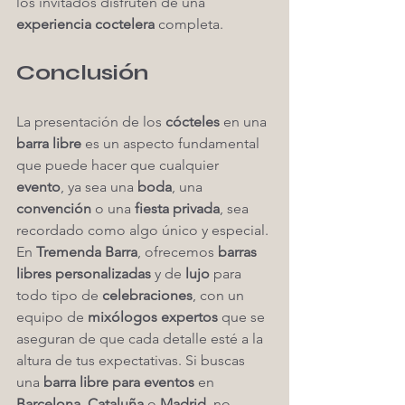
los invitados disfruten de una 
experiencia coctelera
 completa.
Conclusión
La presentación de los 
cócteles
 en una 
barra libre
 es un aspecto fundamental 
que puede hacer que cualquier 
evento
, ya sea una 
boda
, una 
convención
 o una 
fiesta privada
, sea 
recordado como algo único y especial. 
En 
Tremenda Barra
, ofrecemos 
barras 
libres personalizadas
 y de 
lujo
 para 
todo tipo de 
celebraciones
, con un 
equipo de 
mixólogos expertos
 que se 
aseguran de que cada detalle esté a la 
altura de tus expectativas. Si buscas 
una 
barra libre para eventos
 en 
Barcelona
, 
Cataluña
 o 
Madrid
, no 