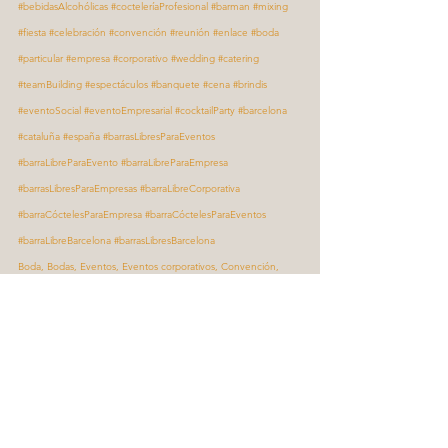
#bebidasAlcohólicas
#cocteleríaProfesional
#barman
#mixing
#fiesta
#celebración
#convención
#reunión
#enlace
#boda
#particular
#empresa
#corporativo
#wedding
#catering
#teamBuilding
#espectáculos
#banquete
#cena
#brindis
#eventoSocial
#eventoEmpresarial
#cocktailParty
#barcelona
#cataluña
#españa
#barrasLibresParaEventos
#barraLibreParaEvento
#barraLibreParaEmpresa
#barrasLibresParaEmpresas
#barraLibreCorporativa
#barraCóctelesParaEmpresa
#barraCóctelesParaEventos
#barraLibreBarcelona
#barrasLibresBarcelona
Boda, Bodas, Eventos, Eventos corporativos, Convención, 
Eventos empresariales, Eventos exclusivos, Eventos privados, 
Eventos pequeños, Fiestas, Celebraciones, Cumpleaños, 
Reuniones sociales, Fiestas privadas, Eventos corporativos con 
barra libre, Bodas y barra libre, Eventos privados, Fiestas 
exclusivas, Barra libre, Barras libres, Barra libre de cócteles, 
Barra libre de combinados, Barras móviles para eventos, Barra 