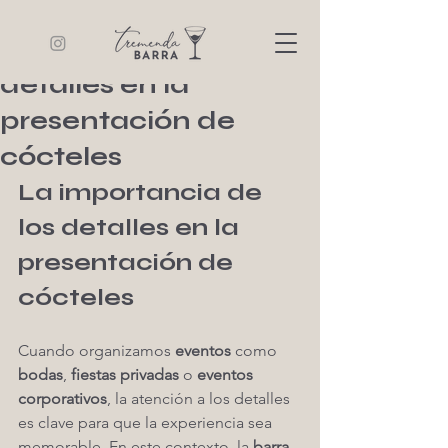
Tremenda Barra
9 min de lectura
La importancia de los
detalles en la
presentación de
cócteles
La importancia de 
los detalles en la 
presentación de 
cócteles
Cuando organizamos 
eventos
 como 
bodas
, 
fiestas privadas
 o 
eventos 
corporativos
, la atención a los detalles 
es clave para que la experiencia sea 
memorable. En este contexto, la 
barra 