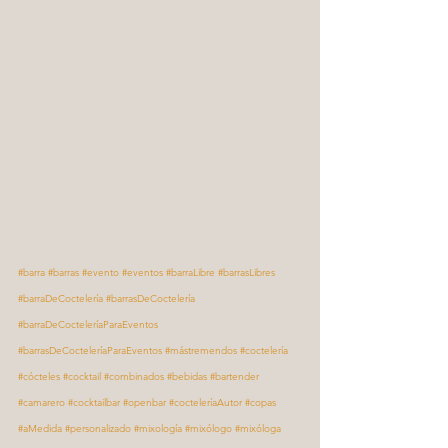
#barra
#barras
#evento
#eventos
#barraLibre
#barrasLibres
#barraDeCoctelería
#barrasDeCoctelería
#barraDeCocteleríaParaEventos
#barrasDeCocteleríaParaEventos
#mástremendos
#coctelería
#cócteles
#cocktail
#combinados
#bebidas
#bartender
#camarero
#cocktailbar
#openbar
#cocteleríaAutor
#copas
#aMedida
#personalizado
#mixología
#mixólogo
#mixóloga