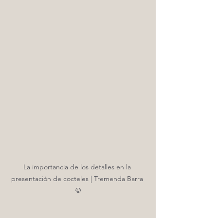
La importancia de los detalles en la 
presentación de cocteles | Tremenda Barra 
©