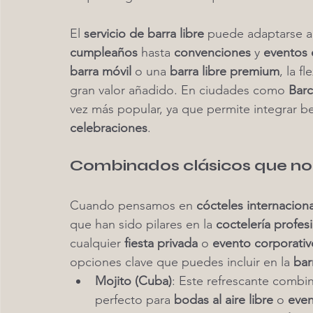
El 
servicio de barra libre
 puede adaptarse a
cumpleaños
 hasta 
convenciones
 y 
eventos 
barra móvil
 o una 
barra libre premium
, la f
gran valor añadido. En ciudades como 
Bar
vez más popular, ya que permite integrar b
celebraciones
.
Combinados clásicos que no 
Cuando pensamos en 
cócteles internacion
que han sido pilares en la 
coctelería profes
cualquier 
fiesta privada
 o 
evento corporativ
opciones clave que puedes incluir en la 
bar
Mojito (Cuba)
: Este refrescante combi
perfecto para 
bodas al aire libre
 o 
even