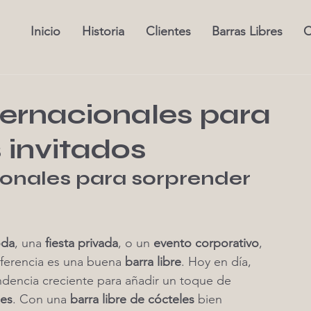
Inicio
Historia
Clientes
Barras Libres
C
ernacionales para
 invitados
onales para sorprender 
da
, una 
fiesta privada
, o un 
evento corporativo
, 
iferencia es una buena 
barra libre
. Hoy en día, 
ndencia creciente para añadir un toque de 
nes
. Con una 
barra libre de cócteles
 bien 