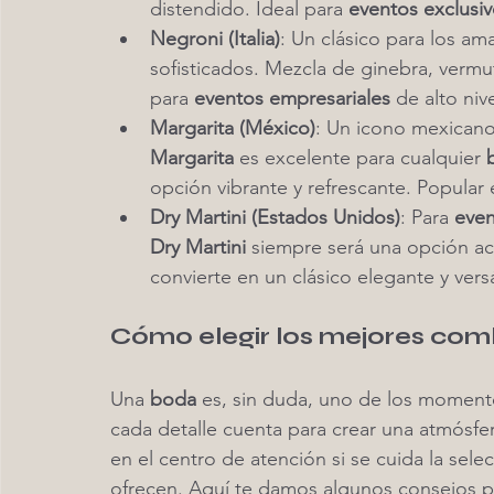
distendido. Ideal para 
eventos exclusi
Negroni (Italia)
: Un clásico para los a
sofisticados. Mezcla de ginebra, vermut
para 
eventos empresariales
 de alto niv
Margarita (México)
: Un icono mexicano 
Margarita
 es excelente para cualquier 
opción vibrante y refrescante. Popular 
Dry Martini (Estados Unidos)
: Para 
even
Dry Martini
 siempre será una opción ac
convierte en un clásico elegante y versá
Cómo elegir los mejores co
Una 
boda
 es, sin duda, uno de los momento
cada detalle cuenta para crear una atmósfer
en el centro de atención si se cuida la sele
ofrecen. Aquí te damos algunos consejos p