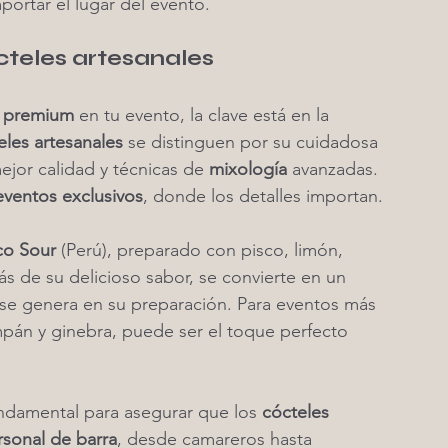
mportar el lugar del evento.
teles artesanales
a premium
 en tu evento, la clave está en la 
eles artesanales
 se distinguen por su cuidadosa 
ejor calidad y técnicas de 
mixología
 avanzadas. 
eventos exclusivos
, donde los detalles importan.
co Sour
 (Perú), preparado con pisco, limón, 
s de su delicioso sabor, se convierte en un 
 se genera en su preparación. Para eventos más 
mpán y ginebra, puede ser el toque perfecto 
undamental para asegurar que los 
cócteles 
rsonal de barra
, desde camareros hasta 