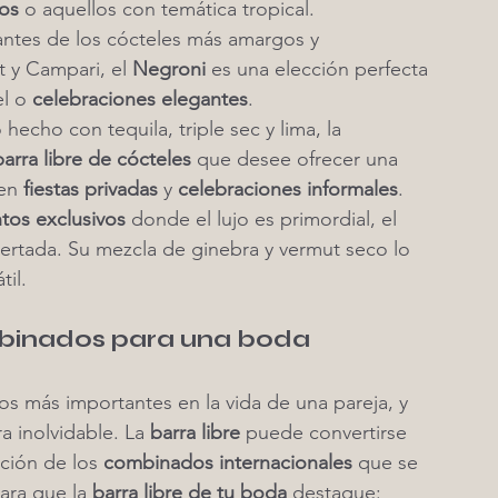
vos
 o aquellos con temática tropical.
mantes de los cócteles más amargos y 
 y Campari, el 
Negroni
 es una elección perfecta 
el o 
celebraciones elegantes
.
hecho con tequila, triple sec y lima, la 
barra libre de cócteles
 que desee ofrecer una 
en 
fiestas privadas
 y 
celebraciones informales
.
tos exclusivos
 donde el lujo es primordial, el 
ertada. Su mezcla de ginebra y vermut seco lo 
til.
mbinados para una boda
s más importantes en la vida de una pareja, y 
a inolvidable. La 
barra libre
 puede convertirse 
cción de los 
combinados internacionales
 que se 
ara que la 
barra libre de tu boda
 destaque: