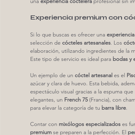
una 
experiencia coctelera
 profesional sin i
Experiencia premium con cóc
Si lo que buscas es ofrecer una 
experienci
selección de 
cócteles artesanales
. Los 
cóct
elaboración, utilizando ingredientes de la m
Este tipo de servicio es ideal para 
bodas y 
Un ejemplo de un 
cóctel artesanal
 es el 
Pis
azúcar y clara de huevo. Esta bebida, ademá
espectáculo visual gracias a la espuma que
elegantes, un 
French 75
 (Francia), con cha
para elevar la categoría de tu 
barra libre
.
Contar con 
mixólogos especializados
 es f
premium
 se preparen a la perfección. El 
pe