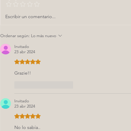
Bebidas elegantes para
Cócteles 
Escribir un comentario...
eventos de lujo: cómo
alternati
destacarte
los clási
Ordenar según:
Lo más nuevo
Invitado
23 abr 2024
Obtuvo 5 de 5 estrellas.
Grazie!!
Me gusta
Reaccionar
Invitado
23 abr 2024
Obtuvo 5 de 5 estrellas.
No lo sabía..