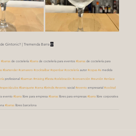
 de Gintonic? | Tremenda Barra 
©
 
#barras
 de coctelería 
#barra
 de coctelería para eventos 
#barras
 de coctelería para 
as
#bartender
#camarero
#cocktailbar
#openbar
#coctelería
 autor 
#copas
#a
 medida 
ría
 profesional 
#barman
#mixing
#fiesta
#celebración
#convención
#reunión
#enlace
#espectáculos
#banquete
#cena
#brindis
#evento
 social 
#evento
 empresarial 
#cocktail
ara evento 
#barra
 libre para empresa 
#barras
 libres para empresas 
#barra
 libre corporativa 
ona 
#barras
 libres barcelona 