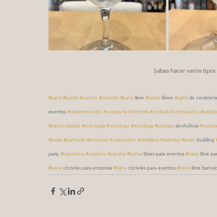
Sabes hacer varios tipos
#barra
#barras
#evento
#eventos
#barra
 libre 
#barras
 libres 
#barra
 de coctelería
eventos 
#mástremendos
#coctelería
#cócteles
#cockatil
#combinados
#bebid
#personalizado
#mixología
#mixólogo
#mixóloga
#bebidas
 alcohólicas 
#coctele
#boda
#particular
#empresa
#corporativo
#wedding
#catering
#team
 building 
party 
#barcelona
#cataluña
#españa
#barras
 libres para eventos 
#barra
 libre p
#barra
 cócteles para empresa 
#barra
 cócteles para eventos 
#barra
 libre barcel