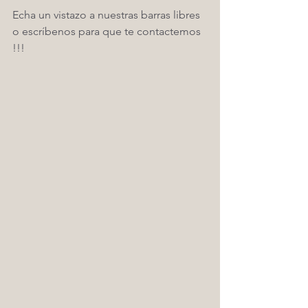
Echa un vistazo a nuestras barras libres 
o escríbenos para que te contactemos 
!!! 