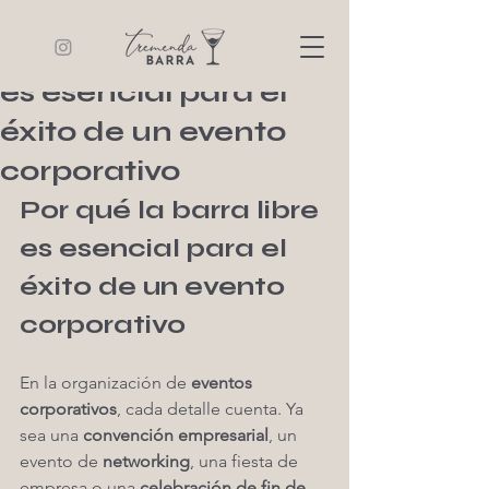
Tremenda Barra
9 min de lectura
Por qué la barra libre
es esencial para el
éxito de un evento
corporativo
Por qué la barra libre 
es esencial para el 
éxito de un evento 
corporativo
En la organización de 
eventos 
corporativos
, cada detalle cuenta. Ya 
sea una 
convención empresarial
, un 
evento de 
networking
, una fiesta de 
empresa o una 
celebración de fin de 