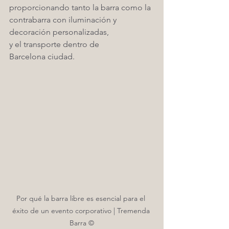
proporcionando tanto la barra como la 
contrabarra con iluminación y 
decoración personalizadas,
y el transporte dentro de 
Barcelona ciudad. 
Por qué la barra libre es esencial para el 
éxito de un evento corporativo | Tremenda 
Barra ©