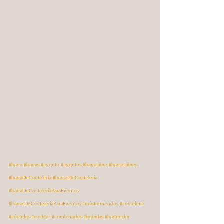
#barra
#barras
#evento
#eventos
#barraLibre
#barrasLibres
#barraDeCoctelería
#barrasDeCoctelería
#barraDeCocteleríaParaEventos
#barrasDeCocteleríaParaEventos
#mástremendos
#coctelería
#cócteles
#cocktail
#combinados
#bebidas
#bartender