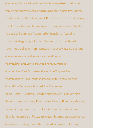
#camarero
#cocktailbar
#openbar
#cocteleríaAutor
#copas
#aMedida
#personalizado
#mixología
#mixólogo
#mixóloga
#bebidasAlcohólicas
#cocteleríaProfesional
#barman
#mixing
#fiesta
#celebración
#convención
#reunión
#enlace
#boda
#particular
#empresa
#corporativo
#wedding
#catering
#teamBuilding
#espectáculos
#banquete
#cena
#brindis
#eventoSocial
#eventoEmpresarial
#cocktailParty
#barcelona
#cataluña
#españa
#barrasLibresParaEventos
#barraLibreParaEvento
#barraLibreParaEmpresa
#barrasLibresParaEmpresas
#barraLibreCorporativa
#barraCóctelesParaEmpresa
#barraCóctelesParaEventos
#barraLibreBarcelona
#barrasLibresBarcelona
Boda, Bodas, Eventos, Eventos corporativos, Convención, 
Eventos empresariales, Eventos exclusivos, Eventos privados, 
Eventos pequeños, Fiestas, Celebraciones, Cumpleaños, 
Reuniones sociales, Fiestas privadas, Eventos corporativos con 
barra libre, Bodas y barra libre, Eventos privados, Fiestas 