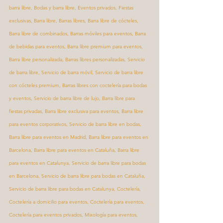
barra libre, Bodas y barra libre, Eventos privados, Fiestas 
exclusivas, Barra libre, Barras libres, Barra libre de cócteles, 
Barra libre de combinados, Barras móviles para eventos, Barra 
de bebidas para eventos, Barra libre premium para eventos, 
Barra libre personalizada, Barras libres personalizadas, Servicio 
de barra libre, Servicio de barra móvil, Servicio de barra libre 
con cócteles premium, Barras libres con coctelería para bodas 
y eventos, Servicio de barra libre de lujo, Barra libre para 
fiestas privadas, Barra libre exclusiva para eventos, Barra libre 
para eventos corporativos, Servicio de barra libre en bodas, 
Barra libre para eventos en Madrid, Barra libre para eventos en 
Barcelona, Barra libre para eventos en Cataluña, Barra libre 
para eventos en Catalunya, Servicio de barra libre para bodas 
en Barcelona, Servicio de barra libre para bodas en Cataluña, 
Servicio de barra libre para bodas en Catalunya, Coctelería, 
Coctelería a domicilio para eventos, Coctelería para eventos, 
Coctelería para eventos privados, Mixología para eventos, 