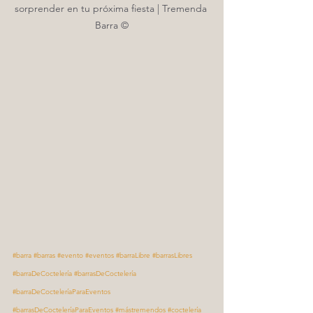
sorprender en tu próxima fiesta | Tremenda 
Barra ©
#barra
#barras
#evento
#eventos
#barraLibre
#barrasLibres
#barraDeCoctelería
#barrasDeCoctelería
#barraDeCocteleríaParaEventos
#barrasDeCocteleríaParaEventos
#mástremendos
#coctelería