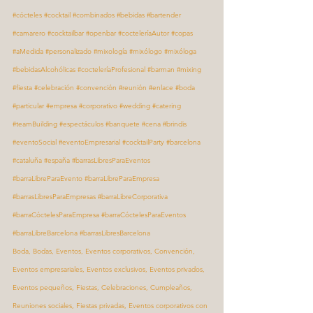
#cócteles
#cocktail
#combinados
#bebidas
#bartender
#camarero
#cocktailbar
#openbar
#cocteleríaAutor
#copas
#aMedida
#personalizado
#mixología
#mixólogo
#mixóloga
#bebidasAlcohólicas
#cocteleríaProfesional
#barman
#mixing
#fiesta
#celebración
#convención
#reunión
#enlace
#boda
#particular
#empresa
#corporativo
#wedding
#catering
#teamBuilding
#espectáculos
#banquete
#cena
#brindis
#eventoSocial
#eventoEmpresarial
#cocktailParty
#barcelona
#cataluña
#españa
#barrasLibresParaEventos
#barraLibreParaEvento
#barraLibreParaEmpresa
#barrasLibresParaEmpresas
#barraLibreCorporativa
#barraCóctelesParaEmpresa
#barraCóctelesParaEventos
#barraLibreBarcelona
#barrasLibresBarcelona
Boda, Bodas, Eventos, Eventos corporativos, Convención, 
Eventos empresariales, Eventos exclusivos, Eventos privados, 
Eventos pequeños, Fiestas, Celebraciones, Cumpleaños, 
Reuniones sociales, Fiestas privadas, Eventos corporativos con 