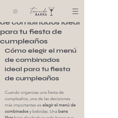
Tremenda Barra
10 min de lectura
Cómo elegir el menú
de combinados ideal
para tu fiesta de
cumpleaños
Cómo elegir el menú 
de combinados 
ideal para tu fiesta 
de cumpleaños
Cuando organizas una fiesta de 
cumpleaños, una de las decisiones 
más importantes es 
elegir el menú de 
combinados
 y bebidas. Una 
barra 
libre
 bien diseñada puede hacer que 