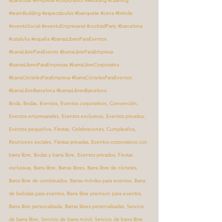
#particular
#empresa
#corporativo
#wedding
#catering
#teamBuilding
#espectáculos
#banquete
#cena
#brindis
#eventoSocial
#eventoEmpresarial
#cocktailParty
#barcelona
#cataluña
#españa
#barrasLibresParaEventos
#barraLibreParaEvento
#barraLibreParaEmpresa
#barrasLibresParaEmpresas
#barraLibreCorporativa
#barraCóctelesParaEmpresa
#barraCóctelesParaEventos
#barraLibreBarcelona
#barrasLibresBarcelona
Boda, Bodas, Eventos, Eventos corporativos, Convención, 
Eventos empresariales, Eventos exclusivos, Eventos privados, 
Eventos pequeños, Fiestas, Celebraciones, Cumpleaños, 
Reuniones sociales, Fiestas privadas, Eventos corporativos con 
barra libre, Bodas y barra libre, Eventos privados, Fiestas 
exclusivas, Barra libre, Barras libres, Barra libre de cócteles, 
Barra libre de combinados, Barras móviles para eventos, Barra 
de bebidas para eventos, Barra libre premium para eventos, 
Barra libre personalizada, Barras libres personalizadas, Servicio 
de barra libre, Servicio de barra móvil, Servicio de barra libre 