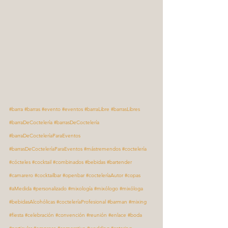
#barra
#barras
#evento
#eventos
#barraLibre
#barrasLibres
#barraDeCoctelería
#barrasDeCoctelería
#barraDeCocteleríaParaEventos
#barrasDeCocteleríaParaEventos
#mástremendos
#coctelería
#cócteles
#cocktail
#combinados
#bebidas
#bartender
#camarero
#cocktailbar
#openbar
#cocteleríaAutor
#copas
#aMedida
#personalizado
#mixología
#mixólogo
#mixóloga
#bebidasAlcohólicas
#cocteleríaProfesional
#barman
#mixing
#fiesta
#celebración
#convención
#reunión
#enlace
#boda