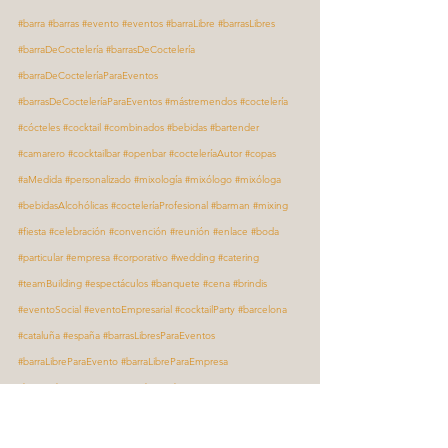
#barra
#barras
#evento
#eventos
#barraLibre
#barrasLibres
#barraDeCoctelería
#barrasDeCoctelería
#barraDeCocteleríaParaEventos
#barrasDeCocteleríaParaEventos
#mástremendos
#coctelería
#cócteles
#cocktail
#combinados
#bebidas
#bartender
#camarero
#cocktailbar
#openbar
#cocteleríaAutor
#copas
#aMedida
#personalizado
#mixología
#mixólogo
#mixóloga
#bebidasAlcohólicas
#cocteleríaProfesional
#barman
#mixing
#fiesta
#celebración
#convención
#reunión
#enlace
#boda
#particular
#empresa
#corporativo
#wedding
#catering
#teamBuilding
#espectáculos
#banquete
#cena
#brindis
#eventoSocial
#eventoEmpresarial
#cocktailParty
#barcelona
#cataluña
#españa
#barrasLibresParaEventos
#barraLibreParaEvento
#barraLibreParaEmpresa
#barrasLibresParaEmpresas
#barraLibreCorporativa
#barraCóctelesParaEmpresa
#barraCóctelesParaEventos
#barraLibreBarcelona
#barrasLibresBarcelona