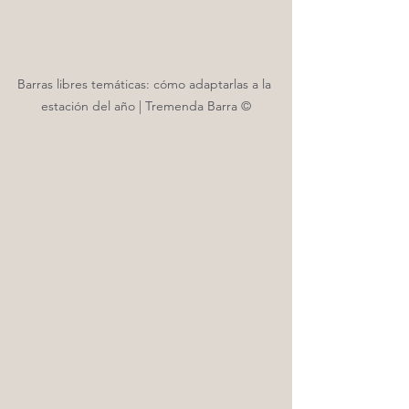
Barras libres temáticas: cómo adaptarlas a la 
estación del año | Tremenda Barra ©