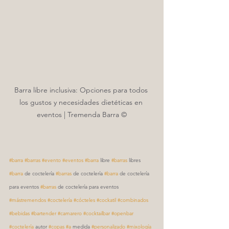
Barra libre inclusiva: Opciones para todos 
los gustos y necesidades dietéticas en 
eventos | Tremenda Barra ©
#barra
#barras
#evento
#eventos
#barra
 libre 
#barras
 libres 
#barra
 de coctelería 
#barras
 de coctelería 
#barra
 de coctelería 
para eventos 
#barras
 de coctelería para eventos 
#mástremendos
#coctelería
#cócteles
#cockatil
#combinados
#bebidas
#bartender
#camarero
#cocktailbar
#openbar
#coctelería
 autor 
#copas
#a
 medida 
#personalizado
#mixología