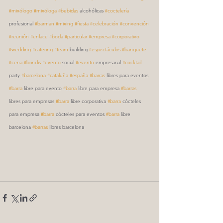
#mixólogo
#mixóloga
#bebidas
 alcohólicas 
#coctelería
profesional 
#barman
#mixing
#fiesta
#celebración
#convención
#reunión
#enlace
#boda
#particular
#empresa
#corporativo
#wedding
#catering
#team
 building 
#espectáculos
#banquete
#cena
#brindis
#evento
 social 
#evento
 empresarial 
#cocktail
party 
#barcelona
#cataluña
#españa
#barras
 libres para eventos 
#barra
 libre para evento 
#barra
 libre para empresa 
#barras
libres para empresas 
#barra
 libre corporativa 
#barra
 cócteles 
para empresa 
#barra
 cócteles para eventos 
#barra
 libre 
barcelona 
#barras
 libres barcelona 