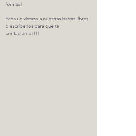
formas!
Echa un vistazo a nuestras barras libres 
o escríbenos para que te 
contactemos!!!