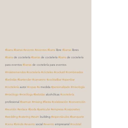
#barra
#barras
#evento
#eventos
#barra
 libre 
#barras
 libres 
#barra
 de coctelería 
#barras
 de coctelería 
#barra
 de coctelería 
para eventos 
#barras
 de coctelería para eventos 
#mástremendos
#coctelería
#cócteles
#cockatil
#combinados
#bebidas
#bartender
#camarero
#cocktailbar
#openbar
#coctelería
 autor 
#copas
#a
 medida 
#personalizado
#mixología
#mixólogo
#mixóloga
#bebidas
 alcohólicas 
#coctelería
profesional 
#barman
#mixing
#fiesta
#celebración
#convención
#reunión
#enlace
#boda
#particular
#empresa
#corporativo
#wedding
#catering
#team
 building 
#espectáculos
#banquete
#cena
#brindis
#evento
 social 
#evento
 empresarial 
#cocktail