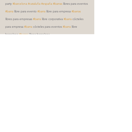
party 
#barcelona
#cataluña
#españa
#barras
 libres para eventos 
#barra
 libre para evento 
#barra
 libre para empresa 
#barras
libres para empresas 
#barra
 libre corporativa 
#barra
 cócteles 
para empresa 
#barra
 cócteles para eventos 
#barra
 libre 
barcelona 
#barras
 libres barcelona
Ver todo
Entradas recientes